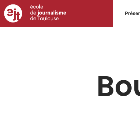
Présen
Bo